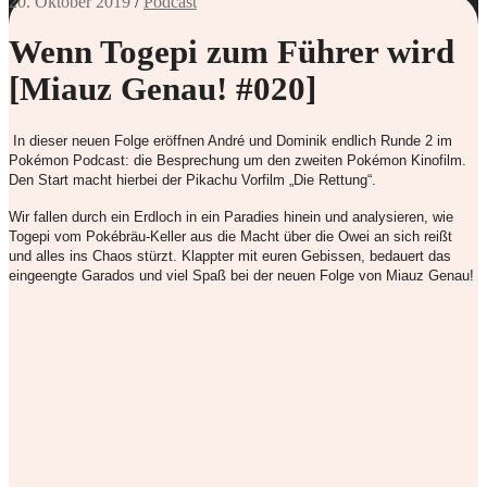
20. Oktober 2019
/
Podcast
Wenn Togepi zum Führer wird
[Miauz Genau! #020]
In dieser neuen Folge eröffnen André und Dominik endlich Runde 2 im
Pokémon Podcast: die Besprechung um den zweiten Pokémon Kinofilm.
Den Start macht hierbei der Pikachu Vorfilm „Die Rettung“.
Wir fallen durch ein Erdloch in ein Paradies hinein und analysieren, wie
Togepi vom Pokébräu-Keller aus die Macht über die Owei an sich reißt
und alles ins Chaos stürzt.
Klappter mit euren Gebissen, bedauert das
eingeengte Garados und viel Spaß bei der neuen Folge von Miauz Genau!