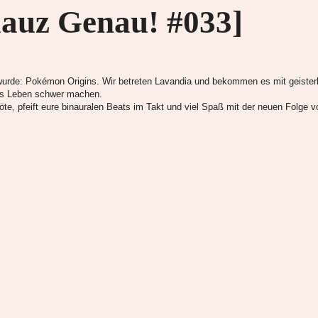
iauz Genau! #033]
n wurde: Pokémon Origins. Wir betreten Lavandia und bekommen es mit geist
das Leben schwer machen.
te, pfeift eure binauralen Beats im Takt und viel Spaß mit der neuen Folge