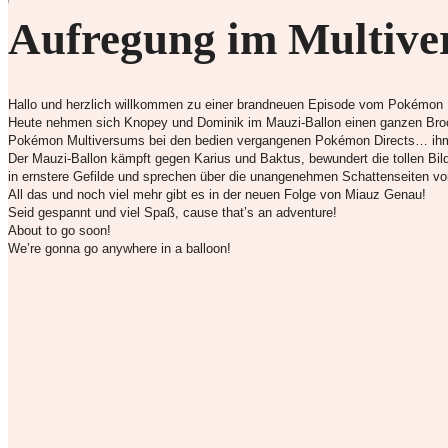
Aufregung im Multive
Hallo und herzlich willkommen zu einer brandneuen Episode vom Pokémon
Heute nehmen sich Knopey und Dominik im Mauzi-Ballon einen ganzen Brock
Pokémon Multiversums bei den bedien vergangenen Pokémon Directs… ihm
Der Mauzi-Ballon kämpft gegen Karius und Baktus, bewundert die tollen B
in ernstere Gefilde und sprechen über die unangenehmen Schattenseiten
All das und noch viel mehr gibt es in der neuen Folge von Miauz Genau!
Seid gespannt und viel Spaß, cause that’s an adventure!
About to go soon!
We’re gonna go anywhere in a balloon!