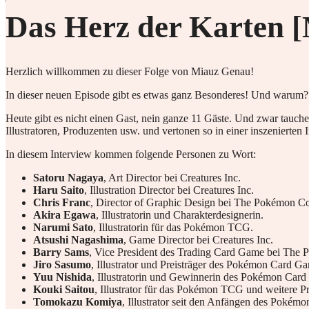
Das Herz der Karten 
Herzlich willkommen zu dieser Folge von Miauz Genau!
In dieser neuen Episode gibt es etwas ganz Besonderes! Und warum? G
Heute gibt es nicht einen Gast, nein ganze 11 Gäste. Und zwar tauch
Illustratoren, Produzenten usw. und vertonen so in einer inszenierte
In diesem Interview kommen folgende Personen zu Wort:
Satoru Nagaya
, Art Director bei Creatures Inc.
Haru Saito
, Illustration Director bei Creatures Inc.
Chris Franc
, Director of Graphic Design bei The Pokémon Co
Akira Egawa
, Illustratorin und Charakterdesignerin.
Narumi Sato
, Illustratorin für das Pokémon TCG.
Atsushi Nagashima
, Game Director bei Creatures Inc.
Barry Sams
, Vice President des Trading Card Game bei The
Jiro Sasumo
, Illustrator und Preisträger des Pokémon Card Ga
Yuu Nishida
, Illustratorin und Gewinnerin des Pokémon Card 
Kouki Saitou
, Illustrator für das Pokémon TCG und weitere Pr
Tomokazu Komiya
, Illustrator seit den Anfängen des Pokém