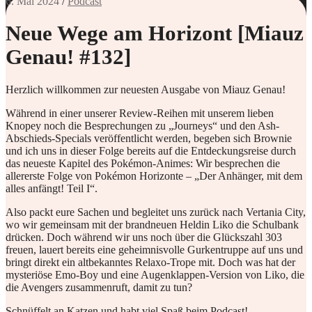
6. Mai 2024
/
Podcast
Neue Wege am Horizont [Miauz
Genau! #132]
Herzlich willkommen zur neuesten Ausgabe von Miauz Genau!
Während in einer unserer Review-Reihen mit unserem lieben
Knopey noch die Besprechungen zu „Journeys“ und den Ash-
Abschieds-Specials veröffentlicht werden, begeben sich Brownie
und ich uns in dieser Folge bereits auf die Entdeckungsreise durch
das neueste Kapitel des Pokémon-Animes: Wir besprechen die
allererste Folge von Pokémon Horizonte – „Der Anhänger, mit dem
alles anfängt! Teil I“.
Also packt eure Sachen und begleitet uns zurück nach Vertania City,
wo wir gemeinsam mit der brandneuen Heldin Liko die Schulbank
drücken. Doch während wir uns noch über die Glückszahl 303
freuen, lauert bereits eine geheimnisvolle Gurkentruppe auf uns und
bringt direkt ein altbekanntes Relaxo-Trope mit. Doch was hat der
mysteriöse Emo-Boy und eine Augenklappen-Version von Liko, die
die Avengers zusammenruft, damit zu tun?
Schnüffelt an Katzen und habt viel Spaß beim Podcast!